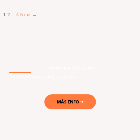
1
2
…
4
Next →
REPRESENTACIONES
Descubrí todas nuestras sedes
MÁS INFO